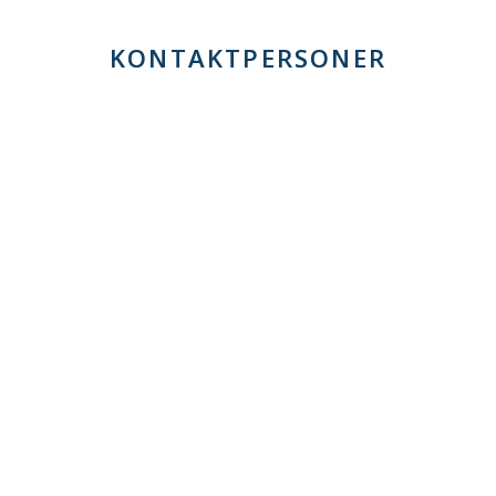
KONTAKTPERSONER
PARTNER
//
ADVOKAT (H)
PARTNER
//
ADVOKAT